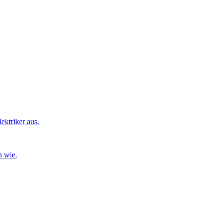
ktriker aus.
n wie.