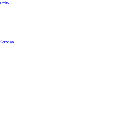
n wie.
 Kerze an