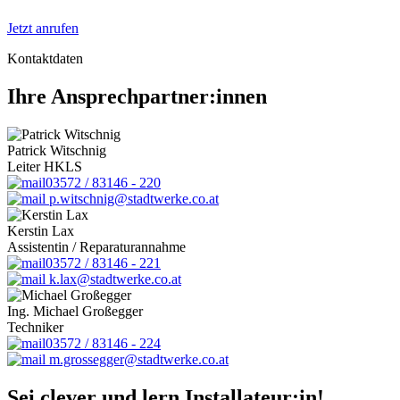
Jetzt anrufen
Kontaktdaten
Ihre Ansprechpartner:innen
Patrick Witschnig
Leiter HKLS
03572 / 83146 - 220
p.witschnig@stadtwerke.co.at
Kerstin Lax
Assistentin / Reparaturannahme
03572 / 83146 - 221
k.lax@stadtwerke.co.at
Ing. Michael Großegger
Techniker
03572 / 83146 - 224
m.grossegger@stadtwerke.co.at
Sei clever und lern Installateur:in!