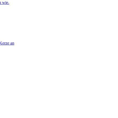
n wie.
 Kerze an