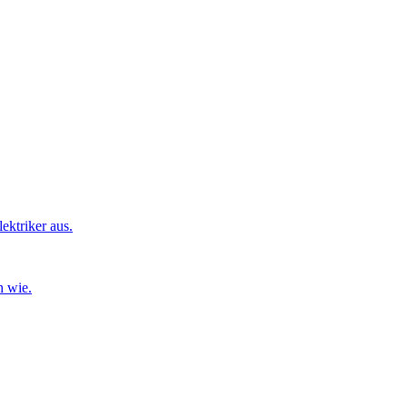
ktriker aus.
n wie.