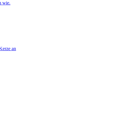
n wie.
 Kerze an