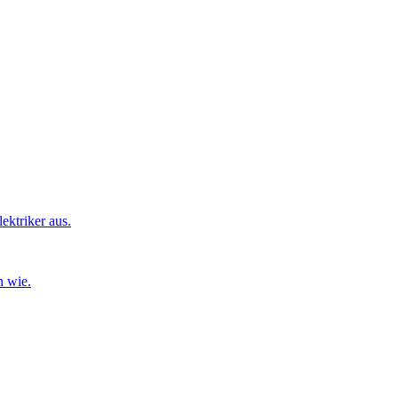
ktriker aus.
n wie.