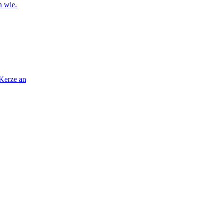
n wie.
 Kerze an