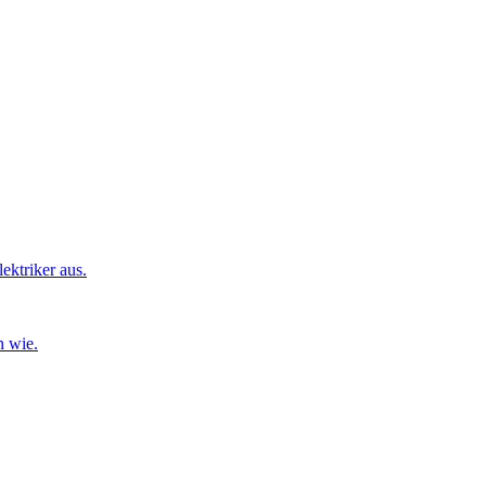
ktriker aus.
n wie.