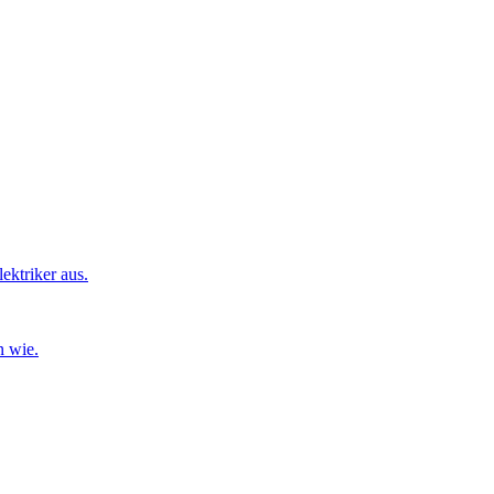
ktriker aus.
n wie.