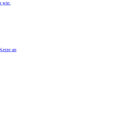
n wie.
 Kerze an