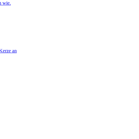
n wie.
 Kerze an