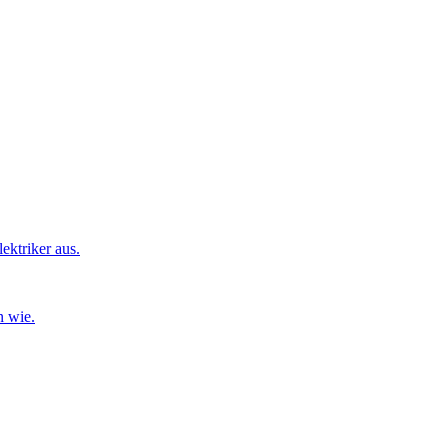
ktriker aus.
n wie.