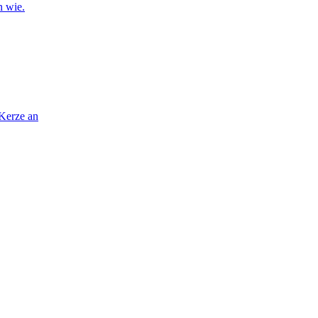
n wie.
 Kerze an