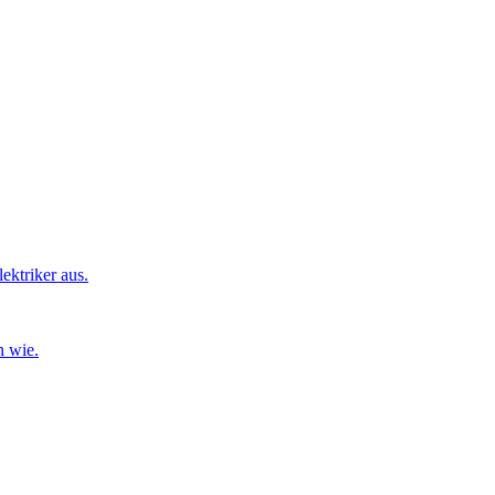
ktriker aus.
n wie.