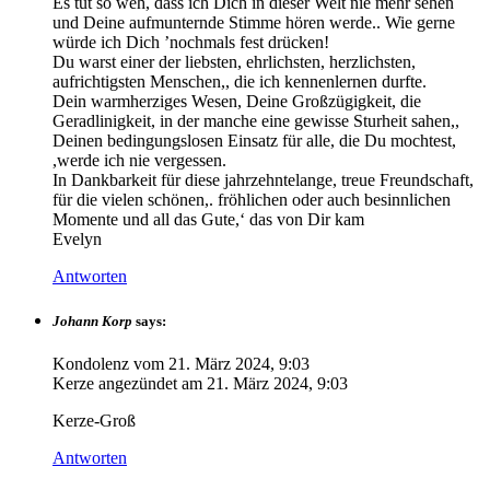
Es tut so weh, dass ich Dich in dieser Welt nie mehr sehen
und Deine aufmunternde Stimme hören werde.. Wie gerne
würde ich Dich ’nochmals fest drücken!
Du warst einer der liebsten, ehrlichsten, herzlichsten,
aufrichtigsten Menschen,, die ich kennenlernen durfte.
Dein warmherziges Wesen, Deine Großzügigkeit, die
Geradlinigkeit, in der manche eine gewisse Sturheit sahen,,
Deinen bedingungslosen Einsatz für alle, die Du mochtest,
,werde ich nie vergessen.
In Dankbarkeit für diese jahrzehntelange, treue Freundschaft,
für die vielen schönen,. fröhlichen oder auch besinnlichen
Momente und all das Gute,‘ das von Dir kam
Evelyn
Antworten
Johann Korp
says:
Kondolenz vom
21. März 2024, 9:03
Kerze angezündet am
21. März 2024, 9:03
Kerze-Groß
Antworten