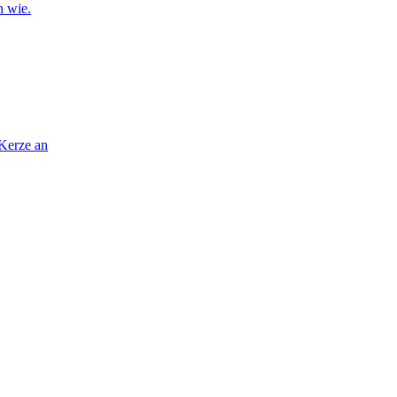
n wie.
 Kerze an