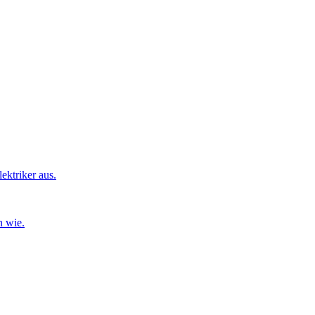
ktriker aus.
n wie.