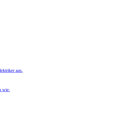
ktriker aus.
n wie.