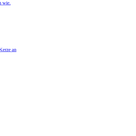
n wie.
 Kerze an