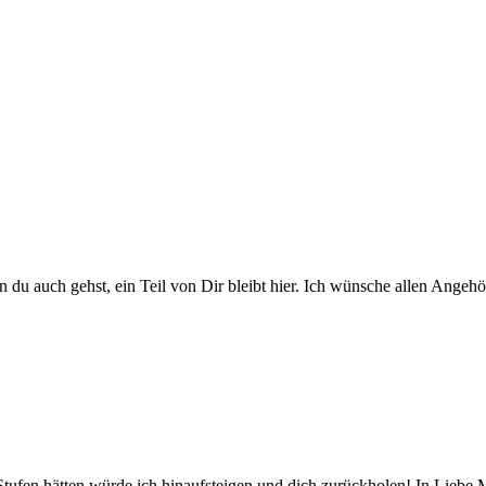
 du auch gehst, ein Teil von Dir bleibt hier. Ich wünsche allen Angehör
ufen hätten würde ich hinaufsteigen und dich zurückholen! In Lieb