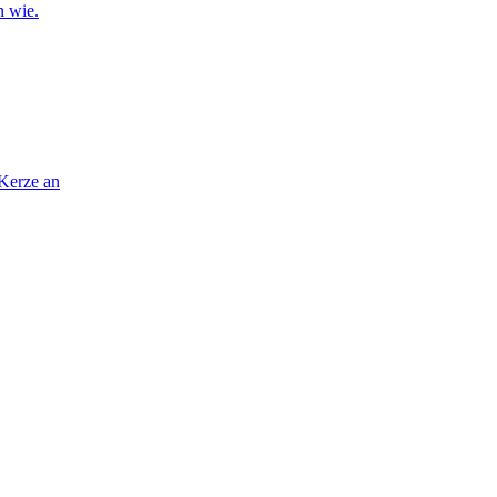
n wie.
 Kerze an