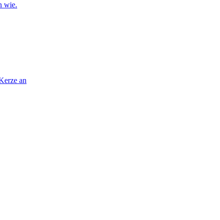
n wie.
 Kerze an