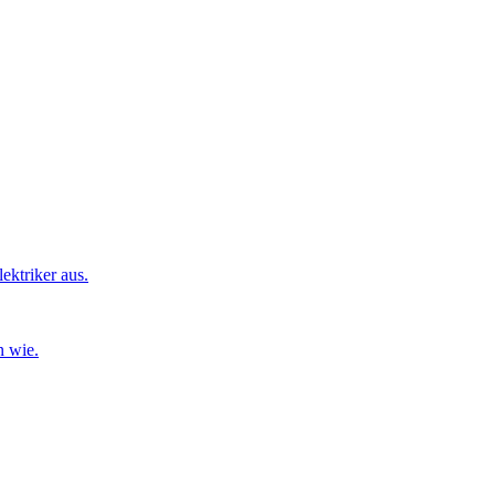
ktriker aus.
n wie.