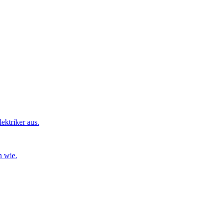
ktriker aus.
n wie.