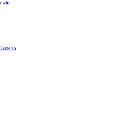
n wie.
 Kerze an