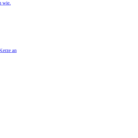
n wie.
 Kerze an