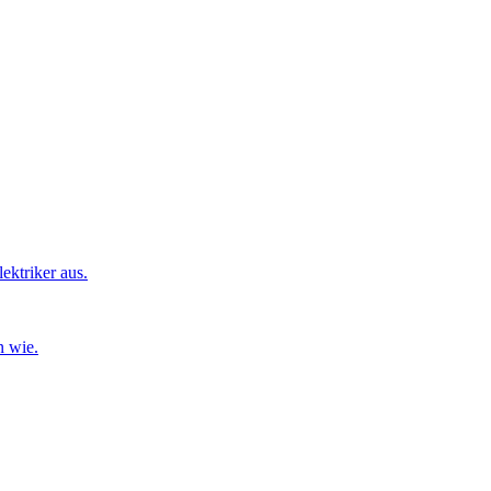
ktriker aus.
n wie.