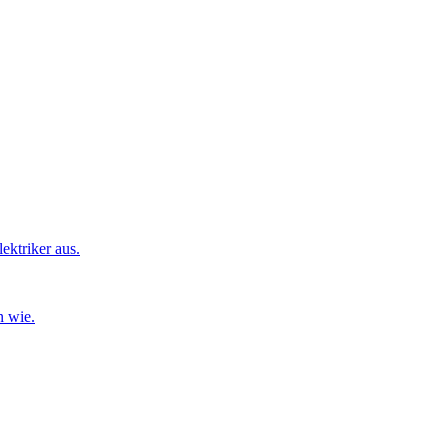
ktriker aus.
n wie.