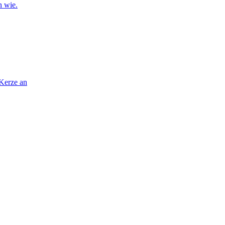
n wie.
 Kerze an