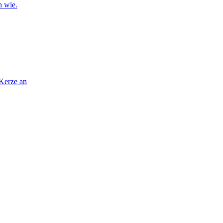
n wie.
 Kerze an