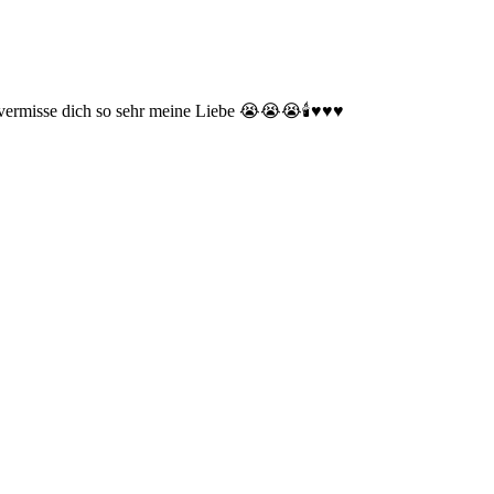
ermisse dich so sehr meine Liebe 😭😭😭🕯️♥️♥️♥️