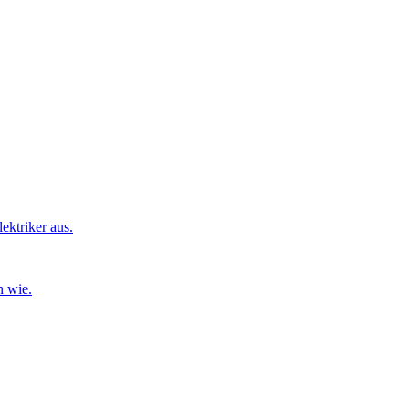
ktriker aus.
n wie.