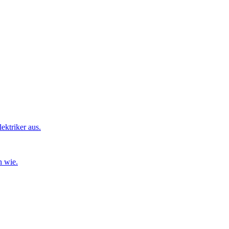
ktriker aus.
n wie.