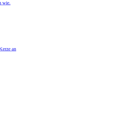
n wie.
 Kerze an