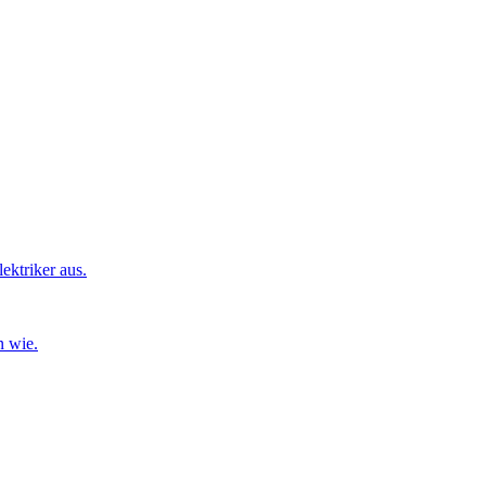
ktriker aus.
n wie.