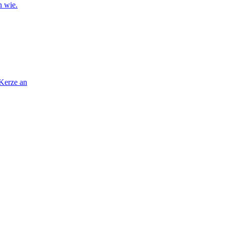
n wie.
 Kerze an