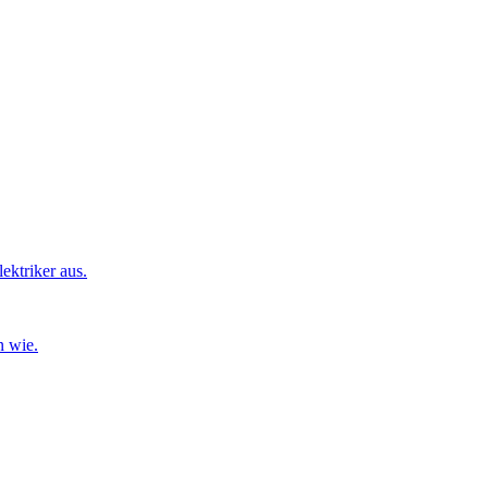
ktriker aus.
n wie.