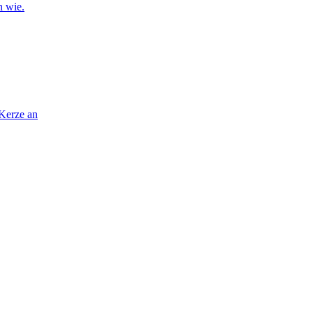
n wie.
 Kerze an