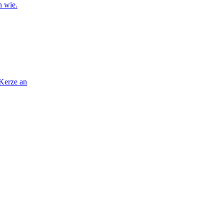
n wie.
 Kerze an