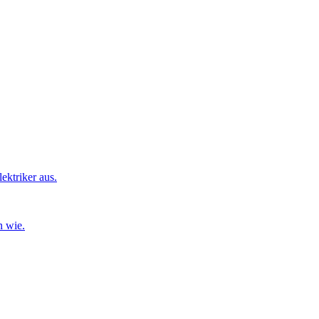
ktriker aus.
n wie.