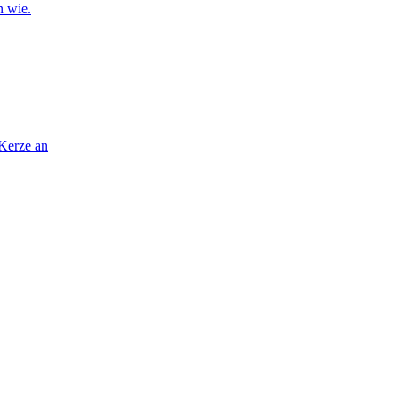
n wie.
 Kerze an