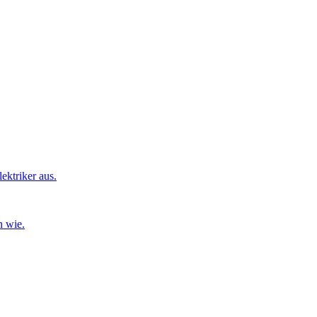
ktriker aus.
n wie.