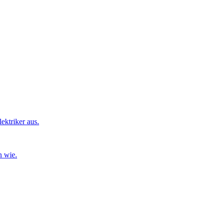
ktriker aus.
n wie.