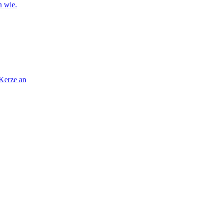
n wie.
 Kerze an