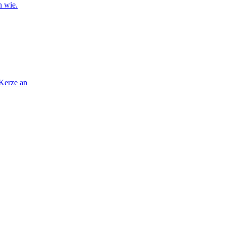
n wie.
 Kerze an