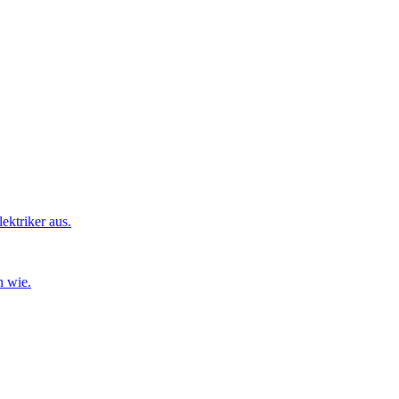
ktriker aus.
n wie.