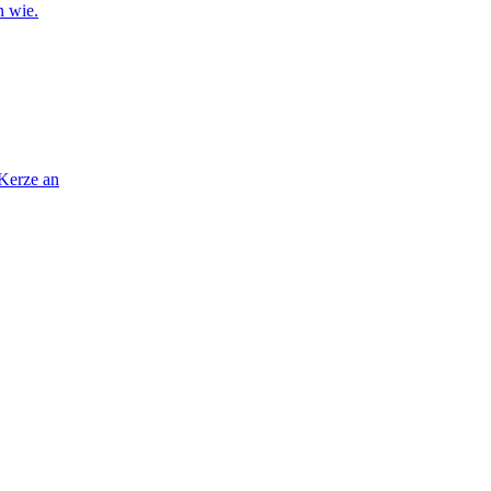
n wie.
 Kerze an