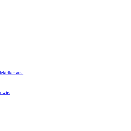
ktriker aus.
n wie.