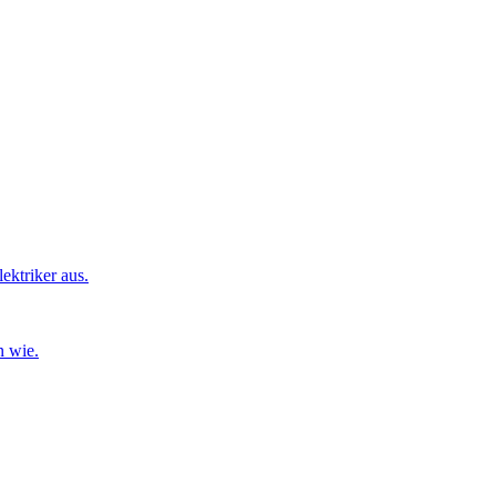
ktriker aus.
n wie.