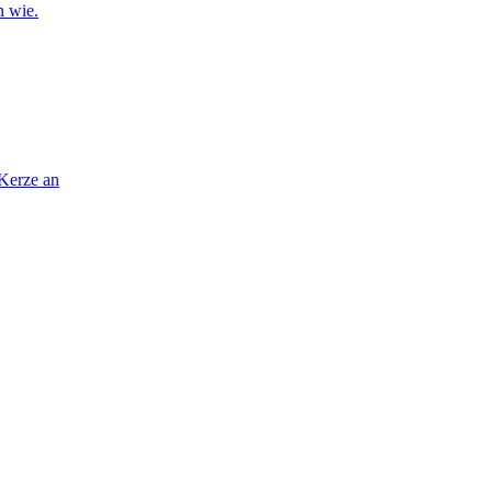
n wie.
 Kerze an