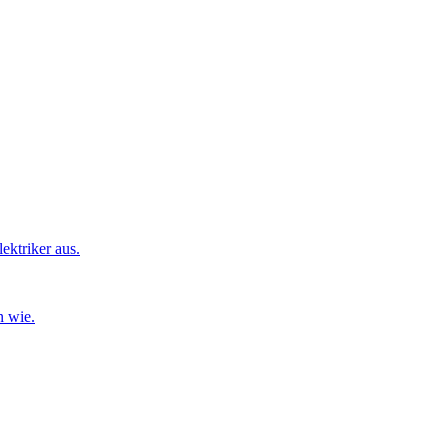
ktriker aus.
n wie.