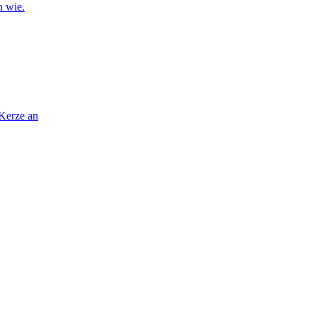
n wie.
 Kerze an