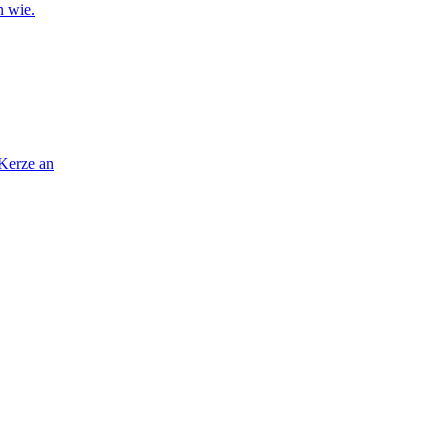
n wie.
 Kerze an