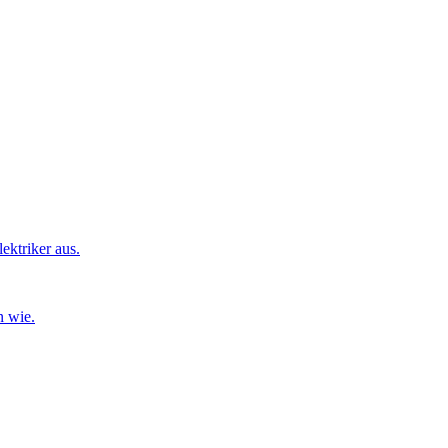
ktriker aus.
n wie.