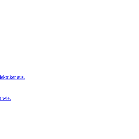
ktriker aus.
n wie.