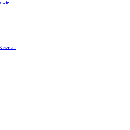
n wie.
 Kerze an