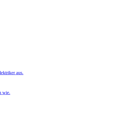
ktriker aus.
n wie.