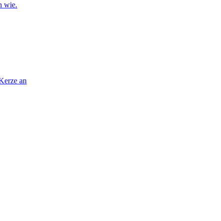
n wie.
 Kerze an