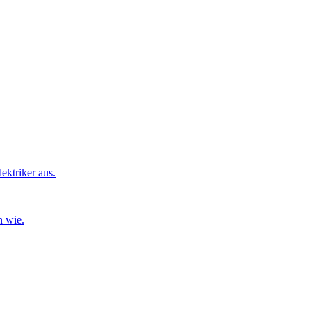
ktriker aus.
n wie.