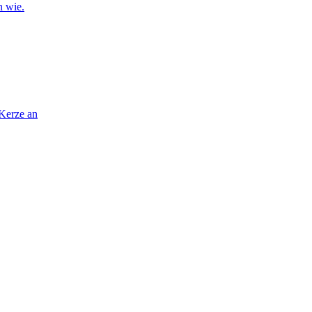
n wie.
 Kerze an