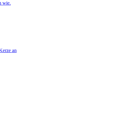
n wie.
 Kerze an