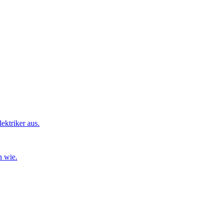
ktriker aus.
n wie.