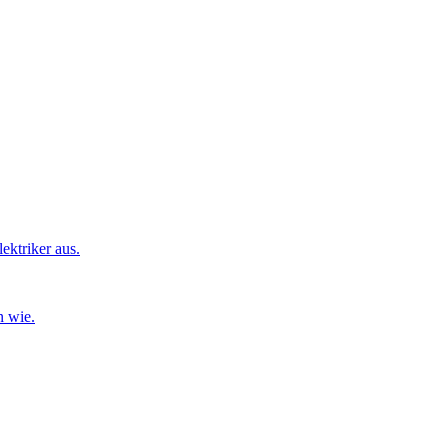
ktriker aus.
n wie.