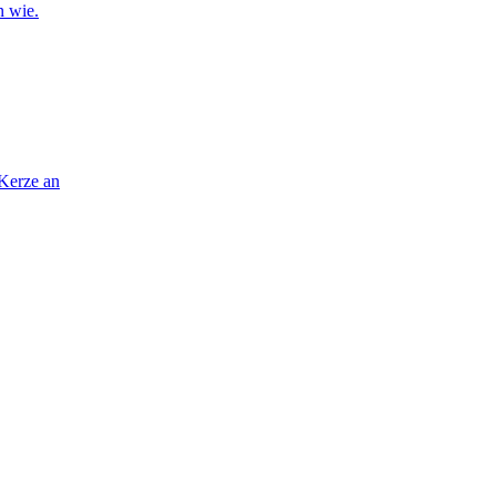
n wie.
 Kerze an