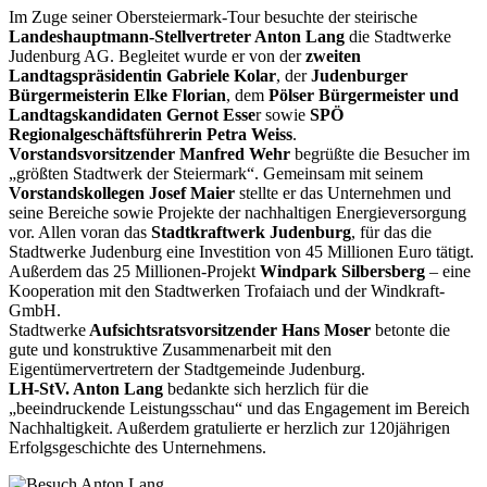
Im Zuge seiner Obersteiermark-Tour besuchte der steirische
Landeshauptmann-Stellvertreter Anton Lang
die Stadtwerke
Judenburg AG. Begleitet wurde er von der
zweiten
Landtagspräsidentin Gabriele Kolar
, der
Judenburger
Bürgermeisterin Elke Florian
, dem
Pölser Bürgermeister und
Landtagskandidaten Gernot Esse
r sowie
SPÖ
Regionalgeschäftsführerin Petra Weiss
.
Vorstandsvorsitzender Manfred Wehr
begrüßte die Besucher im
„größten Stadtwerk der Steiermark“. Gemeinsam mit seinem
Vorstandskollegen Josef Maier
stellte er das Unternehmen und
seine Bereiche sowie Projekte der nachhaltigen Energieversorgung
vor. Allen voran das
Stadtkraftwerk Judenburg
, für das die
Stadtwerke Judenburg eine Investition von 45 Millionen Euro tätigt.
Außerdem das 25 Millionen-Projekt
Windpark Silbersberg
– eine
Kooperation mit den Stadtwerken Trofaiach und der Windkraft-
GmbH.
Stadtwerke
Aufsichtsratsvorsitzender Hans Moser
betonte die
gute und konstruktive Zusammenarbeit mit den
Eigentümervertretern der Stadtgemeinde Judenburg.
LH-StV. Anton Lang
bedankte sich herzlich für die
„beeindruckende Leistungsschau“ und das Engagement im Bereich
Nachhaltigkeit. Außerdem gratulierte er herzlich zur 120jährigen
Erfolgsgeschichte des Unternehmens.