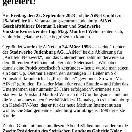
gefeiert!
Am
Freitag, den
22. September 2023
lud die
AiNet Gmbh
zur
25-Jahrfeier
ins Veranstaltungszentrum Judenburg.
AiNet
Geschäftsführer Dietmar Leitner
und
Stadtwerke
Vorstandsvorsitzender Ing. Mag. Manfred Wehr
freuten sich,
zahlreiche geladene Gäste begrüßen zu können.
Gegründet wurde die AiNet am
24. März 1998
– als eine Tochter
der
Stadtwerke Judenburg AG.
„AiNet“ ist die Abkürzung für
„Aichfeld Netzwerk“, und das Unternehmen zählt mittlerweile zu
den führenden Breitbandanbietern der Steiermark. „Wir haben
damals eine Projektgesellschaft gegründet – heute würde man sagen,
ein Start-Up. Dietmar Leitner, den damaligen IT-Leiter im SZ-
Fohnsdorf, konnte ich als „Projektleiter“ gewinnen. So war „Mr.
AiNet“ gefunden. Er ist der Mann der ersten Stunde – und führt das
Unternehmen seit nunmehr 25 Jahre erfolgreich“, erinnerte sich
Stadtwerke Vorstand Manfred Wehr an die Gründungsumstände und
die Vision eines neuen Geschäftsfeldes. Damals gab es in Judenburg
ein Kabel-TV-Netz, das er für das neue Medium Internet nutzen
wollte. Die Stadtgemeinde Judenburg war übrigens 1998 der erste
Kunde.
Zu den Gratulant:innen an diesem Abend zählten unter anderem die
Zweite Präsidentin des Steirischen Landtags Gabriele Kolar