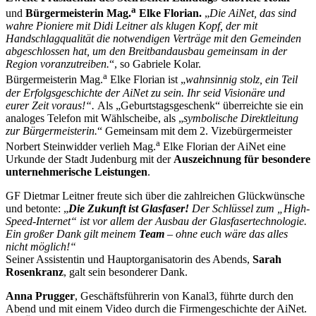
a
und
Bürgermeisterin Mag.
Elke Florian.
„
Die AiNet, das sind
wahre Pioniere mit Didi Leitner als klugen Kopf, der mit
Handschlagqualität die notwendigen Verträge mit den Gemeinden
abgeschlossen hat, um den Breitbandausbau gemeinsam in der
Region voranzutreiben.
“, so Gabriele Kolar.
a
Bürgermeisterin Mag.
Elke Florian ist „
wahnsinnig stolz, ein Teil
der Erfolgsgeschichte der AiNet zu sein. Ihr seid Visionäre und
eurer Zeit voraus!“.
Als „Geburtstagsgeschenk“ überreichte sie ein
analoges Telefon mit Wählscheibe, als „
symbolische Direktleitung
zur Bürgermeisterin.
“ Gemeinsam mit dem 2. Vizebürgermeister
a
Norbert Steinwidder verlieh Mag.
Elke Florian der AiNet eine
Urkunde der Stadt Judenburg mit der
Auszeichnung für besondere
unternehmerische Leistungen
.
GF Dietmar Leitner freute sich über die zahlreichen Glückwünsche
und betonte: „
Die Zukunft ist Glasfaser!
Der Schlüssel zum „High-
Speed-Internet“ ist vor allem der Ausbau der Glasfasertechnologie.
Ein großer Dank gilt meinem
Team
– ohne euch wäre das alles
nicht möglich!“
Seiner Assistentin und Hauptorganisatorin des Abends,
Sarah
Rosenkranz
, galt sein besonderer Dank.
Anna Prugger
, Geschäftsführerin von Kanal3, führte durch den
Abend und mit einem Video durch die Firmengeschichte der AiNet.