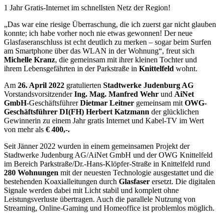
1 Jahr Gratis-Internet im schnellsten Netz der Region!
„Das war eine riesige Überraschung, die ich zuerst gar nicht glauben
konnte; ich habe vorher noch nie etwas gewonnen! Der neue
Glasfaseranschluss ist echt deutlich zu merken – sogar beim Surfen
am Smartphone über das WLAN in der Wohnung“, freut sich
Michelle Kranz
, die gemeinsam mit ihrer kleinen Tochter und
ihrem Lebensgefährten in der Parkstraße in
Knittelfeld
wohnt.
Am
26. April 2022
gratulierten
Stadtwerke Judenburg AG
Vorstandsvorsitzender
Ing. Mag. Manfred Wehr
und
AiNet
GmbH
-Geschäftsführer
Dietmar Leitner
gemeinsam mit
OWG-
Geschäftsführer DI(FH) Herbert Katzmann
der glücklichen
Gewinnerin zu einem Jahr gratis Internet und Kabel-TV im Wert
von mehr als
€ 400,-.
Seit Jänner 2022 wurden in einem gemeinsamen Projekt der
Stadtwerke Judenburg AG/AiNet GmbH und der OWG Knittelfeld
im Bereich Parkstraße/Dr.-Hans-Klöpfer-Straße in Knittelfeld rund
280 Wohnungen
mit der neuesten Technologie ausgestattet und die
bestehenden Koaxialleitungen durch
Glasfaser
ersetzt. Die digitalen
Signale werden dabei mit Licht stabil und komplett ohne
Leistungsverluste übertragen. Auch die parallele Nutzung von
Streaming, Online-Gaming und Homeoffice ist problemlos möglich.