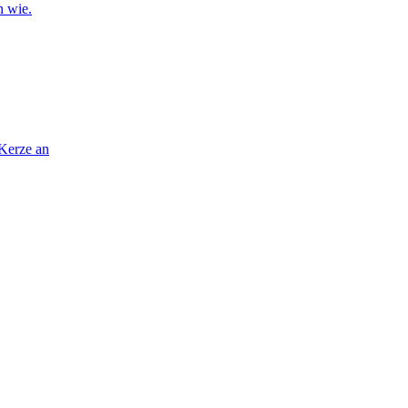
n wie.
 Kerze an