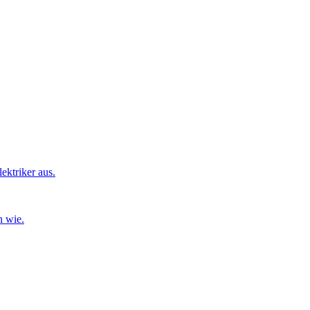
ktriker aus.
n wie.