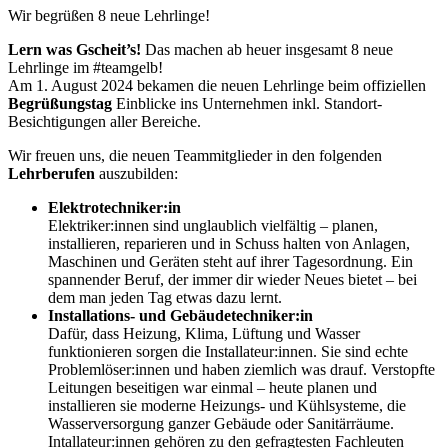
Wir begrüßen 8 neue Lehrlinge!
Lern was Gscheit’s!
Das machen ab heuer insgesamt 8 neue
Lehrlinge im #teamgelb!
Am 1. August 2024 bekamen die neuen Lehrlinge beim offiziellen
Begrüßungstag
Einblicke ins Unternehmen inkl. Standort-
Besichtigungen aller Bereiche.
Wir freuen uns, die neuen Teammitglieder in den folgenden
Lehrberufen
auszubilden:
Elektrotechniker:in
Elektriker:innen sind unglaublich vielfältig – planen,
installieren, reparieren und in Schuss halten von Anlagen,
Maschinen und Geräten steht auf ihrer Tagesordnung. Ein
spannender Beruf, der immer dir wieder Neues bietet – bei
dem man jeden Tag etwas dazu lernt.
Installations- und Gebäudetechniker:in
Dafür, dass Heizung, Klima, Lüftung und Wasser
funktionieren sorgen die Installateur:innen. Sie sind echte
Problemlöser:innen und haben ziemlich was drauf. Verstopfte
Leitungen beseitigen war einmal – heute planen und
installieren sie moderne Heizungs- und Kühlsysteme, die
Wasserversorgung ganzer Gebäude oder Sanitärräume.
Intallateur:innen gehören zu den gefragtesten Fachleuten