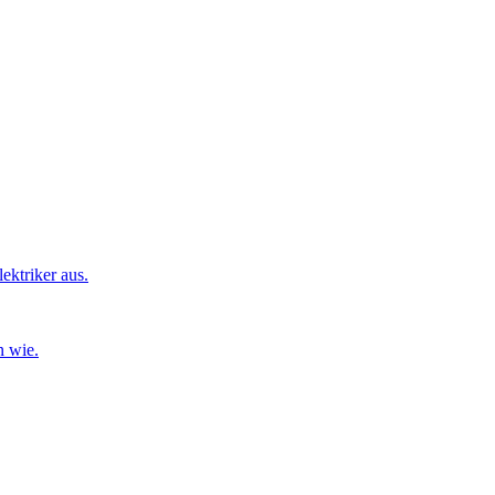
ktriker aus.
n wie.