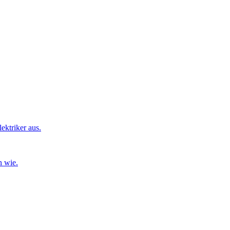
ktriker aus.
n wie.