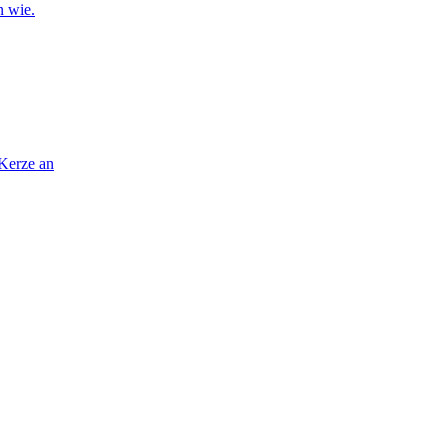
n wie.
 Kerze an