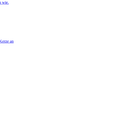
n wie.
 Kerze an