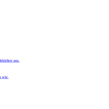
ktriker aus.
n wie.