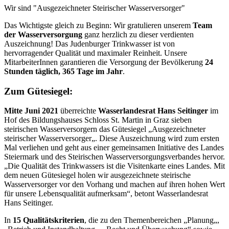
Wir sind "Ausgezeichneter Steirischer Wasserversorger"
Das Wichtigste gleich zu Beginn: Wir gratulieren unserem
Team
der Wasserversorgung
ganz herzlich zu dieser verdienten
Auszeichnung! Das Judenburger Trinkwasser ist von
hervorragender Qualität und maximaler Reinheit. Unsere
MitarbeiterInnen garantieren die Versorgung der Bevölkerung
24
Stunden täglich, 365 Tage im Jahr
.
Zum Gütesiegel:
Mitte Juni 2021
überreichte
Wasserlandesrat Hans Seitinger
im
Hof des Bildungshauses Schloss St. Martin in Graz sieben
steirischen Wasserversorgern das Gütesiegel „Ausgezeichneter
steirischer Wasserversorger„. Diese Auszeichnung wird zum ersten
Mal verliehen und geht aus einer gemeinsamen Initiative des Landes
Steiermark und des Steirischen Wasserversorgungsverbandes hervor.
„Die Qualität des Trinkwassers ist die Visitenkarte eines Landes. Mit
dem neuen Gütesiegel holen wir ausgezeichnete steirische
Wasserversorger vor den Vorhang und machen auf ihren hohen Wert
für unsere Lebensqualität aufmerksam“, betont Wasserlandesrat
Hans Seitinger.
In
15 Qualitätskriterien
, die zu den Themenbereichen „Planung„,